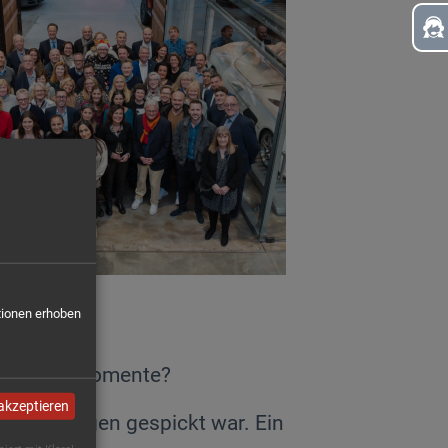
tionen erhoben
esslichen Momente?
 akzeptieren
en Erfolgen gespickt war. Ein