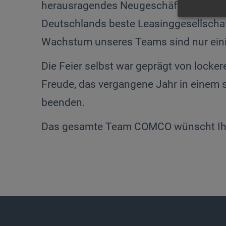
herausragendes Neugeschäft von über 
Deutschlands beste Leasinggesellschaf
Wachstum unseres Teams sind nur einig
Die Feier selbst war geprägt von lock
Freude, das vergangene Jahr in einem 
beenden.
Das gesamte Team COMCO wünscht Ihnen