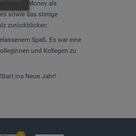
siert mit Klaro!
von Focus Money als
es sowie das stetige
lz zurückblicken.
gelassenem Spaß. Es war eine
olleginnen und Kollegen zu
tart ins Neue Jahr!