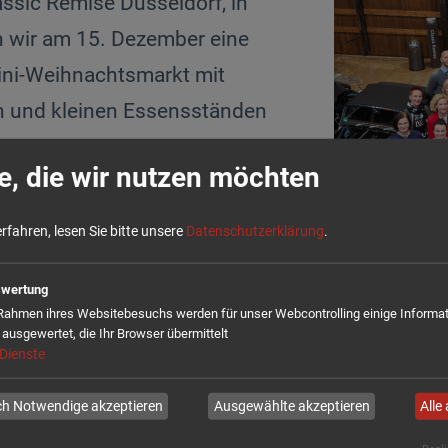
assic Remise Düsseldorf, in
i
n wir am 15. Dezember eine
n
g
ini-Weihnachtsmarkt mit
e
 und kleinen Essensständen
n
as COMCO-Team genoss von
e, die wir nutzen möchten
is hin zu herzhaften Snacks
htlichen Gaumenschmaus.
fahren, lesen Sie bitte unsere
Datenschutzerklärung
.
os die Tannenbaumverlosung,
wertung
n eigenen Weihnachtsbaum
Rahmen ihres Websitebesuchs werden für unser Webcontrolling einige Informa
 ausgewertet, die Ihr Browser übermittelt
e Fotobox, ausgestattet mit
Dienste
 eine COMCO-Party ohne die Bilder dieser unverg
ch Notwendige akzeptieren
Ausgewählte akzeptieren
Alle
3 angestoßen, das für COMCO mit beeindruckend