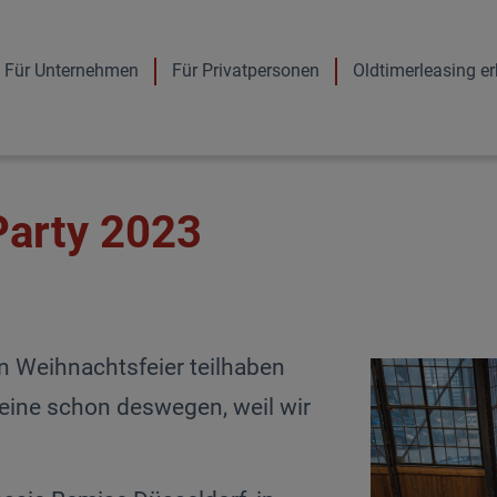
N
Für Unternehmen
Für Privatpersonen
Oldtimerleasing er
a
v
i
g
a
arty 2023
t
i
o
n
ü
b
n Weihnachtsfeier teilhaben
e
leine schon deswegen, weil wir
r
s
p
r