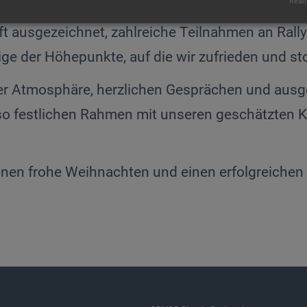
Reali
350 Millionen Euro, zum sechsten Mal in Folge 
t ausgezeichnet, zahlreiche Teilnahmen an Rally
e der Höhepunkte, auf die wir zufrieden und sto
erer Atmosphäre, herzlichen Gesprächen und aus
so festlichen Rahmen mit unseren geschätzten K
 frohe Weihnachten und einen erfolgreichen S