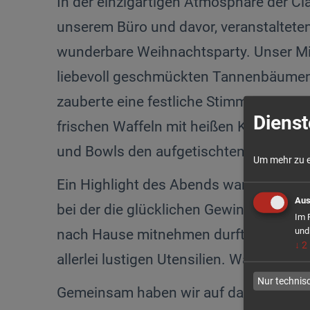
In der einzigartigen Atmosphäre der Cl
unserem Büro und davor, veranstaltete
wunderbare Weihnachtsparty. Unser M
liebevoll geschmückten Tannenbäumen
zauberte eine festliche Stimmung. D
Dienst
frischen Waffeln mit heißen Kirschen b
und Bowls den aufgetischten weihnac
Um mehr zu er
Ein Highlight des Abends war zweifell
Aus
bei der die glücklichen Gewinner ihre
Im 
und
nach Hause mitnehmen durften sowie di
↓
2
allerlei lustigen Utensilien. Was wäre
Nur technis
Gemeinsam haben wir auf das Jahr 202